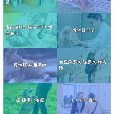
炎
肝臓の病気
目の病気
蛋白漏出性腸炎/IBD/慢
慢性腎不全
がん・腫瘍
性嘔吐
よくあるご質問
ブログ
慢性角膜炎/強膜炎/緑内
慢性肝炎/胆泥症
治療例
障
患者様の声
お問い合わせ
癌/腫瘍の治療
よくある質問
JP
EN