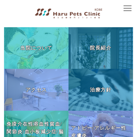
トップ
当院について
当院について
院長紹介
院長紹介
アクセス
治療方針
アクセス
治療方針
免疫介在性疾患
皮膚の病気
胃腸の病気
免疫介在性溶血性貧血/
アトピー/アレルギー性
関節炎/血小板減少症/脳
腎臓の病気
皮膚炎