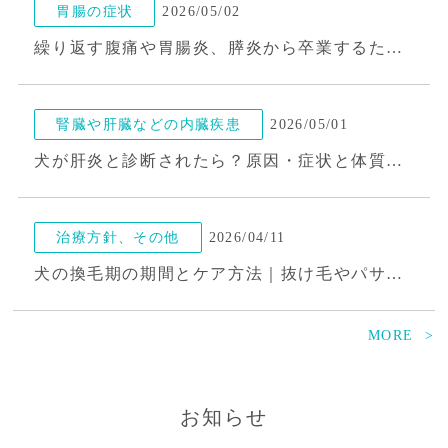
胃腸の症状
2026/05/02
繰り返す腹痛や胃腸炎、膵炎から卒業するために。「食欲」と「うんち」に隠されたSOS
腎臓や肝臓などの内臓疾患
2026/05/01
犬が肝炎と診断されたら？原因・症状と体質ケアの考え方
治療方針、その他
2026/04/11
犬の換毛期の期間とケア方法｜抜け毛やパサつきは内側からのケアで改善できる!?
MORE
皮膚の症状
2026/04/07
犬が耳をかゆがるのは外耳炎のサイン?注意したい症状と繰り返さないための選択肢
お知らせ