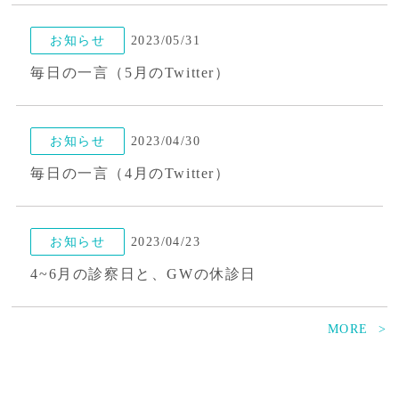
治療方針、その他
2026/04/02
お知らせ
2023/05/31
犬のワクチン接種による副作用の症状やその原因｜体質と免疫を整える重要性を解説
毎日の一言（5月のTwitter）
治療方針、その他
2026/03/24
お知らせ
2023/04/30
猫の慢性鼻炎が長引くのはなぜ?症状がひどいときの対処法と治療の選択肢を症例付きで紹介
毎日の一言（4月のTwitter）
お知らせ
2023/04/23
4~6月の診察日と、GWの休診日
MORE
お知らせ
2023/03/30
毎日の一言（3月のTwitter）