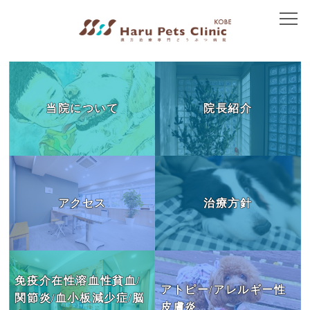
トップ
当院について
当院について
院長紹介
院長紹介
アクセス
治療方針
アクセス
治療方針
免疫介在性疾患
皮膚の病気
胃腸の病気
免疫介在性溶血性貧血/
アトピー/アレルギー性
関節炎/血小板減少症/脳
腎臓の病気
皮膚炎