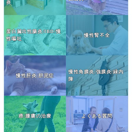
炎
肝臓の病気
目の病気
蛋白漏出性腸炎/IBD/慢
慢性腎不全
がん・腫瘍
性嘔吐
よくあるご質問
ブログ
慢性角膜炎/強膜炎/緑内
慢性肝炎/胆泥症
治療例
障
患者様の声
お問い合わせ
癌/腫瘍の治療
よくある質問
JP
EN