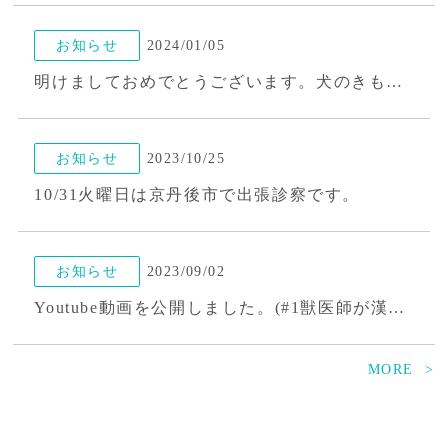
免疫性の炎症
2026/05/13
お知らせ
2024/01/05
犬の免疫介在性溶血性貧血（IMHA）は春に増えやすい?体への負担が少ない治療の選択肢
明けましておめでとうございます。犬のきもちに紹介されました。
免疫性の炎症
2026/05/11
お知らせ
2023/10/25
４回も輸血後、免疫介在性溶血性貧血で漢方薬治療をしたルークちゃん
10/31火曜日は京丹後市で出張診察です。
お知らせ
2023/09/02
Youtube動画を公開しました。(#1獣医師が漢方薬治療を選ぶ理由３つ)
MORE
お知らせ
2023/08/14
台風により8/15(火)は、臨時休診となります。