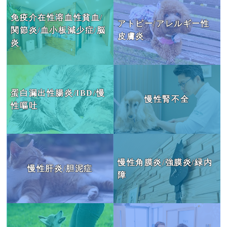
免疫介在性溶血性貧血/
アトピー/アレルギー性
関節炎/血小板減少症/脳
皮膚炎
炎
蛋白漏出性腸炎/IBD/慢
慢性腎不全
性嘔吐
慢性角膜炎/強膜炎/緑内
慢性肝炎/胆泥症
障