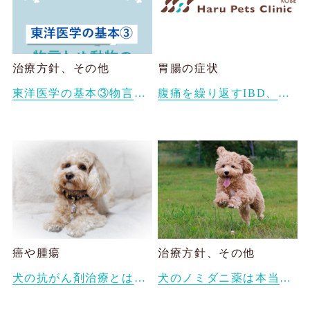
治療方針、その他
胃腸の症状
東洋医学の基本③物言わぬ動物たちも、実は詳しく診断できる ― 東洋医学と日々の観察のちから
腹痛を繰り返すIBD、膵炎で漢方薬治療しているベルちゃん
癌や腫瘍
治療方針、その他
犬の抗がん剤治療とは？副作用や生活の質（QOL）を守るためにできること
犬のノミダニ薬は本当に必要？愛犬に合った予防方法の1つとしての漢方薬