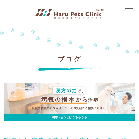
トップ
当院について
院長紹介
ブログ
アクセス
治療方針
免疫介在性疾患
皮膚の病気
胃腸の病気
腎臓の病気