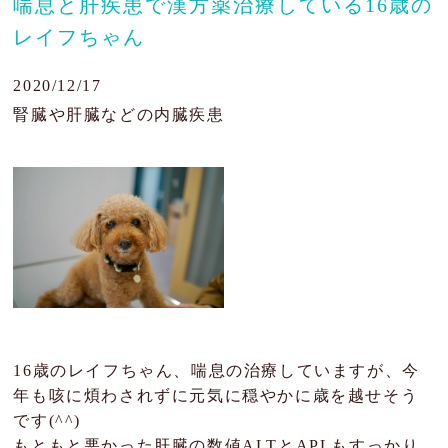
喘息と肝疾患で漢方薬治療している16歳の
レイフちゃん
肝臓の病気
目の病気
2020/12/17
腎臓や肝臓などの内臓疾患
がん・腫瘍
よくあるご質問
ブログ
治療例
患者様の声
お問い合わせ
16歳のレイフちゃん、喘息の治療していますが、今
年も咳に煩わされずに元気に穏やかに歳を越せそう
です(^^)
JP
EN
もともと悪かった肝臓の数値ALTとAPLもすっかり